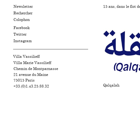
Newsletter
15 ans, dans le flot d
Rechercher
Colophon
Facebook
Twitter
Instagram
Villa Vassilieff
Villa Marie Vassilieff
Chemin de Montparnasse
21 avenue du Maine
75015
Paris
Qalqalah
+33.(0)1.43.25.88.32