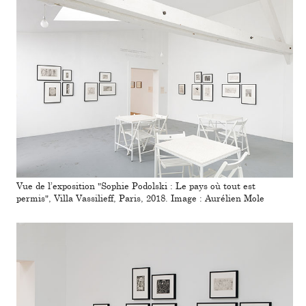
Vue de l’expo­si­tion "Sophie Podolski : Le pays où tout est
permis", Villa Vassilieff, Paris, 2018. Image : Aurélien Mole