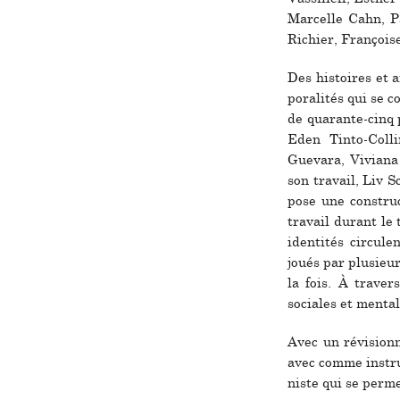
Marcelle Cahn, P
Richier, François
Des his­toi­res et 
po­ra­li­tés qui se
de qua­rante-cinq p
Eden Tinto-Coll
Guevara, Viviana
son tra­vail, Liv S
pose une cons­truc­
tra­vail durant le 
iden­ti­tés cir­cu­
joués par plu­sieur
la fois. À tra­ver
socia­les et men­ta
Avec un révi­sion
avec comme ins­tru
niste qui se permet