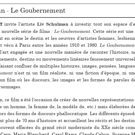
an - Le Goubernement
invite l’artiste
à inves­tir tout son espace d’ex
ff
Liv Schulman
 nou­velle série de films :
Le Goubernement
. Cette série est une 
t en scène le destin et les oeu­vres d’artis­tes femmes, les­bien­n
nt vécu à Paris entre les années 1910 et 1980.
Le Goubernemen
 l’art enga­gée et une nou­velle manière de raconter l’his­toire, 
nements, des­tins ou mou­ve­ments linéai­res faus­se­ment uni­ver­se
ai­sant confluer de mul­ti­ples his­toi­res, images, pen­sées, lan­gues
nement
n’est ni un film réa­liste, ni une fic­tion d’époque, ni une
t un film où les dis­cours, les images et les formes de paro­les d
son­na­ges.
ce film a été l’occa­sion de créer de nou­vel­les repré­sen­ta­tions 
pas un homme, la femme de, la modèle de, etc.) mais élaborées 
s des formes de dis­cours phal­lo­cra­ti­que. Les dif­fé­rents épisod
nt plus de 70 ans d’his­toire et accueillent les récits et les des­t
s sou­vent effa­cées du grand récit moder­niste du XXe siècle c
er Carp, Maria Blanchard, Carol Rama, Claude Cahun, Suzanne M