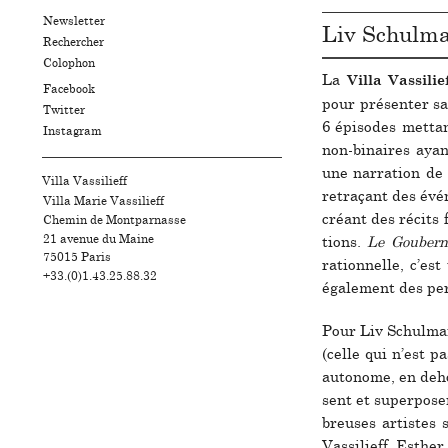
Newsletter
Liv Schulm
Rechercher
Colophon
La
Villa Vassilie
Facebook
pour pré­sen­ter sa
Twitter
6 épisodes met­tan
Instagram
non-binai­res aya
une nar­ra­tion de
Villa Vassilieff
retra­çant des évé
Villa Marie Vassilieff
créant des récits f
Chemin de Montparnasse
21 avenue du Maine
tions.
Le Gouber
75015
Paris
ration­nelle, c’es
+33.(0)1.43.25.88.32
également des per­
Pour Liv Schulman, 
(celle qui n’est 
auto­nome, en dehor
sent et super­po­se
breu­ses artis­te
Vassilieff, Esth