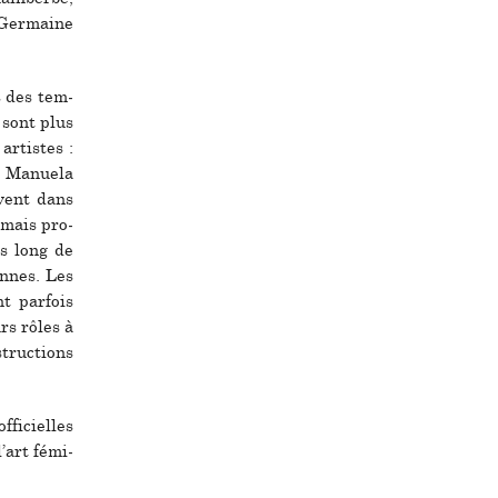
 Germaine
ns des tem­
e sont plus
artis­tes :
, Manuela
vent dans
, mais pro­
sus long de
en­nes. Les
nt par­fois
urs rôles à
truc­tions
fi­ciel­les
’art fémi­