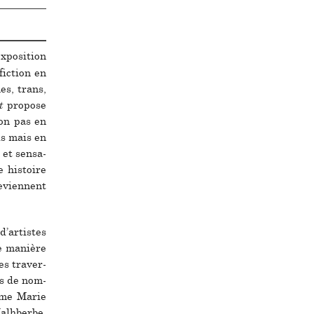
po­si­tion
fic­tion en
es, trans,
t
pro­pose
non pas en
ls mais en
 et sen­sa­
 his­toire
evien­nent
d’artis­tes
de manière
es tra­ver­
ins de nom­
omme Marie
alhberbe,