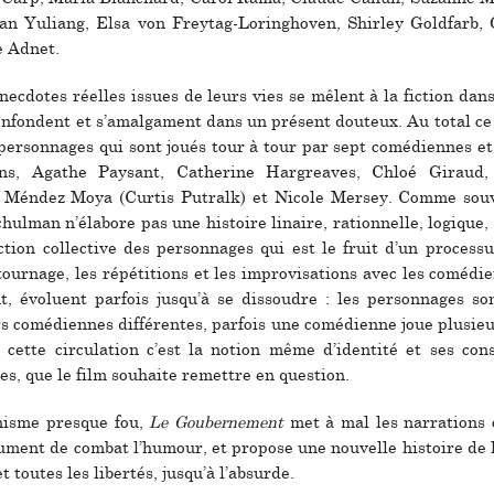
an Yuliang, Elsa von Freytag-Loringhoven, Shirley Goldfarb,
e Adnet.
anec­do­tes réel­les issues de leurs vies se mêlent à la fic­tion da
 confon­dent et s’amal­ga­ment dans un pré­sent dou­teux. Au total c
er­son­na­ges qui sont joués tour à tour par sept comé­dien­nes et 
ins, Agathe Paysant, Catherine Hargreaves, Chloé Giraud
 Méndez Moya (Curtis Putralk) et Nicole Mersey. Comme sou­
chulman n’élabore pas une his­toire linaire, ration­nelle, logi­que
tion col­lec­tive des per­son­na­ges qui est le fruit d’un pro­ces­
tour­nage, les répé­ti­tions et les impro­vi­sa­tions avec les comé­di
lent, évoluent par­fois jusqu’à se dis­sou­dre : les per­son­na­ges so
s comé­dien­nes dif­fé­ren­tes, par­fois une comé­dienne joue plu­sie
s cette cir­cu­la­tion c’est la notion même d’iden­tité et ses cons­
­les, que le film sou­haite remet­tre en ques­tion.
­nisme pres­que fou,
Le Goubernement
met à mal les nar­ra­tions of
­ment de combat l’humour, et pro­pose une nou­velle his­toire de l
 toutes les liber­tés, jusqu’à l’absurde.