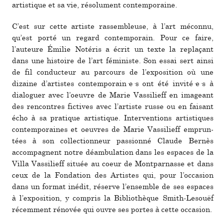
artis­ti­que et sa vie, réso­lu­ment contem­po­raine.
C’est sur cette artiste ras­sem­bleuse, à l’art méconnu,
qu’est porté un regard contem­po­rain. Pour ce faire,
l’auteure Émilie Notéris a écrit un texte la repla­çant
dans une his­toire de l’art fémi­niste. Son essai sert ainsi
de fil conduc­teur au par­cours de l’expo­si­tion où une
dizaine d’artis­tes contem­po­rain·e·s ont été invi­té·e·s à
dia­lo­guer avec l’oeuvre de Marie Vassilieff en ima­geant
des ren­contres fic­ti­ves avec l’artiste russe ou en fai­sant
écho à sa pra­ti­que artis­ti­que. Interventions artis­ti­ques
contem­po­rai­nes et oeu­vres de Marie Vassilieff emprun­
tées à son col­lec­tion­neur pas­sionné Claude Bernès
accom­pa­gnent notre déam­bu­la­tion dans les espa­ces de la
Villa Vassilieff située au coeur de Montparnasse et dans
ceux de la Fondation des Artistes qui, pour l’occa­sion
dans un format inédit, réserve l’ensem­ble de ses espa­ces
à l’expo­si­tion, y com­pris la Bibliothèque Smith-Lesouëf
récem­ment réno­vée qui ouvre ses portes à cette occa­sion.