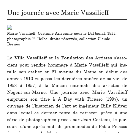
Une journée avec Marie Vassilieff
Marie Vassilieff, Costume Arlequine pour le Bal banal, 1924,
photographie P. Delbo, droits réservés, collection Claude
Bernès
La
et
s’asso­
Villa Vassilieff
la Fondation des Artistes
cient pour rendre hom­mage à Marie Vassilieff qui ins­
talla son ate­lier au 21 avenue du Maine au début des
années 1910 et passa les der­niè­res années de sa vie, de
1953 à 1957, à la Maison natio­nale des artis­tes de
Nogent‑sur‑Marne. Une jour­née avec Marie Vassilieff
emprunte son titre à A Day with Picasso (1997), un
ouvrage de l’his­to­rien de l’art et ingé­nieur Billy Klüver
dans lequel ce der­nier tente de retra­cer, grâce à une
série de pho­to­gra­phies prises par Jean Cocteau, le par­
cours d’une après-midi de pro­me­na­des de Pablo Picasso