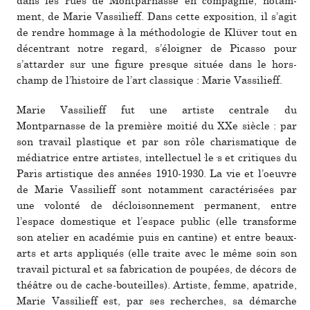
dans les rues de Montparnasse en com­pa­gnie, notam­
ment, de Marie Vassilieff. Dans cette expo­si­tion, il s’agit
de rendre hom­mage à la métho­do­lo­gie de Klüver tout en
décen­trant notre regard, s’éloigner de Picasso pour
s’attar­der sur une figure pres­que située dans le hors-
champ de l’his­toire de l’art clas­si­que : Marie Vassilieff.
Marie Vassilieff fut une artiste cen­trale du
Montparnasse de la pre­mière moitié du XXe siècle : par
son tra­vail plas­ti­que et par son rôle cha­ris­ma­ti­que de
média­trice entre artis­tes, intel­lec­tuel·­le·s et cri­ti­ques du
Paris artis­ti­que des années 1910-1930. La vie et l’oeuvre
de Marie Vassilieff sont notam­ment carac­té­ri­sées par
une volonté de décloi­son­ne­ment per­ma­nent, entre
l’espace domes­ti­que et l’espace public (elle trans­forme
son ate­lier en aca­dé­mie puis en can­tine) et entre beaux-
arts et arts appli­qués (elle traite avec le même soin son
tra­vail pic­tu­ral et sa fabri­ca­tion de pou­pées, de décors de
théâ­tre ou de cache-bou­teilles). Artiste, femme, apa­tride,
Marie Vassilieff est, par ses recher­ches, sa démar­che